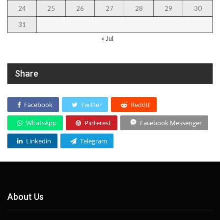
24
25
26
27
28
29
30
31
« Jul
Share
Facebook
Twitter
ReddIt
WhatsApp
Pinterest
Facebook Messenger
Linkedin
Telegram
About Us