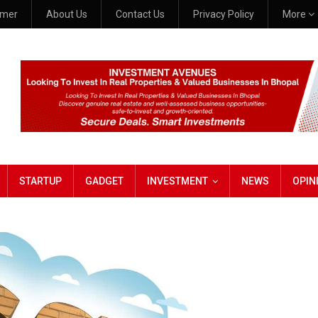
imer
About Us
Contact Us
Privacy Policy
More
STARTUP
GADGET
INVESTMENT
NEWS
OPIN