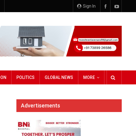
Sign In
ION
POLITICS
GLOBAL NEWS
MORE
Advertisements