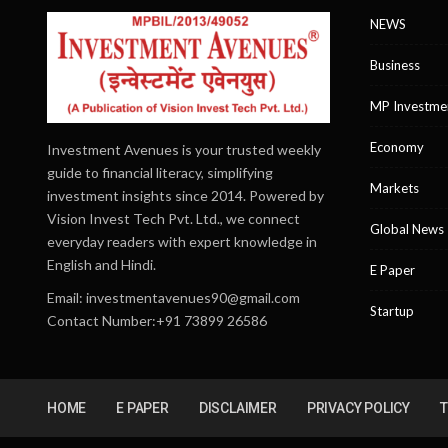
NEWS
Business
MP Investme
Economy
Investment Avenues is your trusted weekly
guide to financial literacy, simplifying
Markets
investment insights since 2014. Powered by
Vision Invest Tech Pvt. Ltd., we connect
Global News
everyday readers with expert knowledge in
English and Hindi.
E Paper
Email:
investmentavenues90@gmail.com
Startup
Contact Number:+91 73899 26586
HOME
E PAPER
DISCLAIMER
PRIVACY POLICY
T