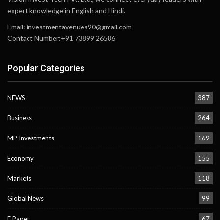
expert knowledge in English and Hindi.
Email:
investmentavenues90@gmail.com
Contact Number:+91 73899 26586
Popular Categories
NEWS
387
Business
264
MP Investments
169
Economy
155
Markets
118
Global News
99
E Paper
67