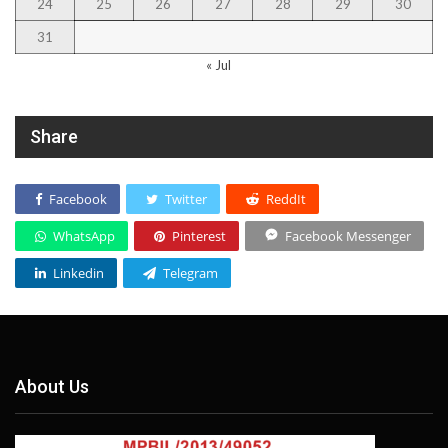
24
25
26
27
28
29
30
31
« Jul
Share
Facebook
Twitter
ReddIt
WhatsApp
Pinterest
Facebook Messenger
Linkedin
Telegram
About Us