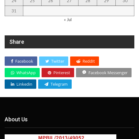
24
25
26
27
28
29
30
31
« Jul
Share
Facebook
Twitter
ReddIt
WhatsApp
Pinterest
Facebook Messenger
Linkedin
Telegram
About Us