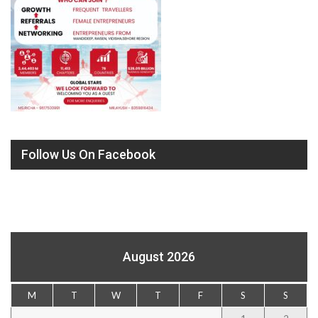
Follow Us On Facebook
August 2026
M
T
W
T
F
S
S