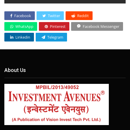
Facebook
Twitter
ReddIt
WhatsApp
Pinterest
Facebook Messenger
Linkedin
Telegram
About Us