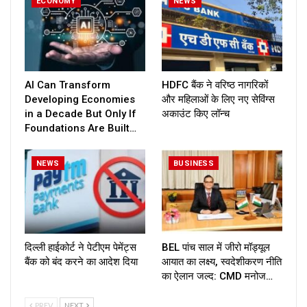
ECONOMY
NEWS
AI Can Transform
HDFC बैंक ने वरिष्ठ नागरिकों
Developing Economies
और महिलाओं के लिए नए सेविंग्स
in a Decade But Only If
अकाउंट किए लॉन्च
Foundations Are Built…
NEWS
BUSINESS
दिल्ली हाईकोर्ट ने पेटीएम पेमेंट्स
BEL पांच साल में जीरो मॉड्यूल
बैंक को बंद करने का आदेश दिया
आयात का लक्ष्य, स्वदेशीकरण नीति
का ऐलान जल्द: CMD मनोज…
PREV
NEXT